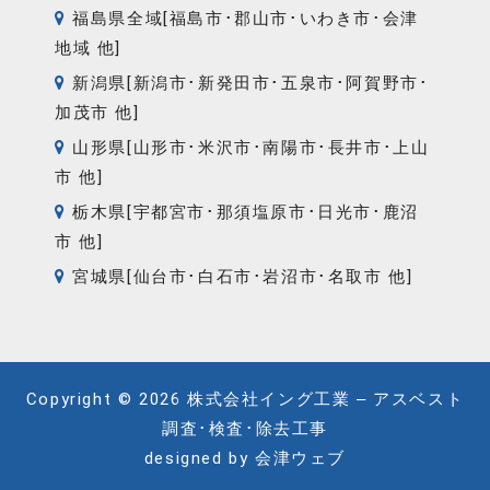
福島県全域[福島市･郡山市･いわき市･会津
地域 他]
新潟県[新潟市･新発田市･五泉市･阿賀野市･
加茂市 他]
山形県[山形市･米沢市･南陽市･長井市･上山
市 他]
栃木県[宇都宮市･那須塩原市･日光市･鹿沼
市 他]
宮城県[仙台市･白石市･岩沼市･名取市 他]
Copyright © 2026
株式会社イング工業 – アスベスト
調査･検査･除去工事
designed by
会津ウェブ