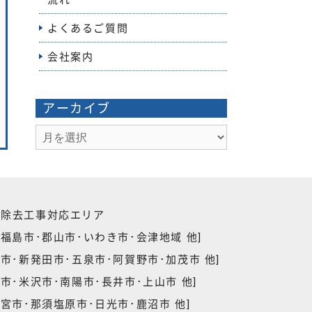
よくあるご質問
会社案内
アーカイブ
ア
ー
カ
イ
ブ
除去工事対応エリア
福島市･郡山市･いわき市･会津地域 他]
市･新発田市･五泉市･阿賀野市･加茂市 他]
市･米沢市･南陽市･長井市･上山市 他]
宮市･那須塩原市･日光市･鹿沼市 他]