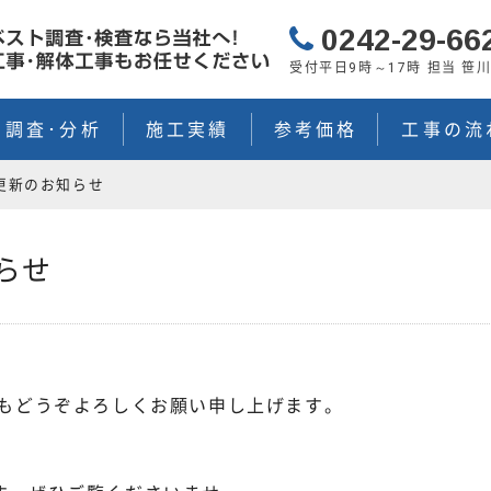
0242-29-66
受付平日9時～17時 担当 笹
ト調査･分析
施工実績
参考価格
工事の流
更新のお知らせ
らせ
年もどうぞよろしくお願い申し上げます。